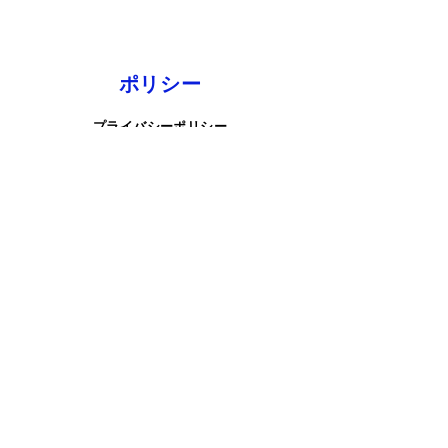
ポリシー
プライバシーポリシー
特定商取引法に基づく表記
お問い合わせ
TEL.0120-297-118
towper-contact@try-fu.co.jp